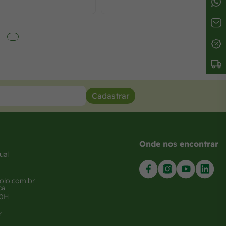
Cadastrar
Onde nos encontrar
ual
olo.com.br
ca
20H
r