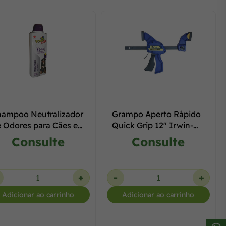
hampoo Neutralizador
Grampo Aperto Rápido
 Odores para Cães e
Quick Grip 12" Irwin-
tos Power Pets 700
IW1971
Consulte
Consulte
l
+
-
+
Adicionar ao carrinho
Adicionar ao carrinho