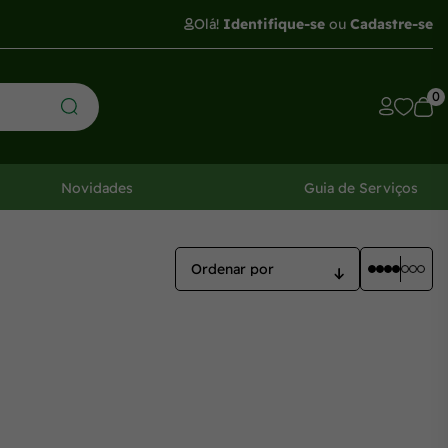
Olá!
Identifique-se
ou
Cadastre-se
0
Novidades
Guia de Serviços