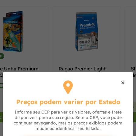
F
de Unha Premium
Ração Premier Light
S
Cães e Gatos
Ambientes Internos
de
×
Cães Adultos Raças
Ga
Consulte
Consulte
Pequenas Fra
m
Preços podem variar por Estado
+
-
+
-
Informe seu CEP para ver os valores, ofertas e frete
cionar ao carrinho
Adicionar ao carrinho
disponíveis para a sua região. Sem o CEP, você pode
continuar navegando, mas os preços exibidos podem
mudar ao identificar seu Estado.