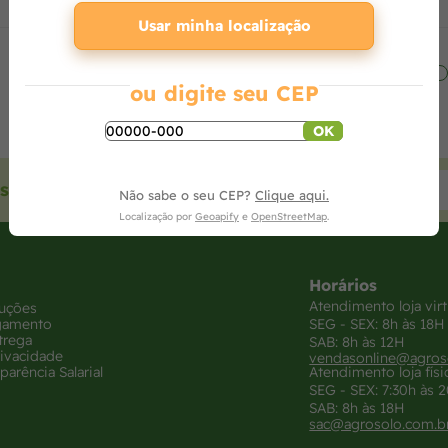
Usar minha localização
ou digite seu CEP
OK
sas ofertas
Não sabe o seu CEP?
Clique aqui.
Localização por
Geoapify
e
OpenStreetMap
.
Horários
Atendimento loja virt
luções
gamento
SEG - SEX: 8h às 18H
trega
SAB: 8h às 12H
rivacidade
vendasonline@agros
parência Salarial
Atendimento loja físi
SEG - SEX: 7:30h às 
SAB: 8h às 18H
sac@agrosolo.com.b