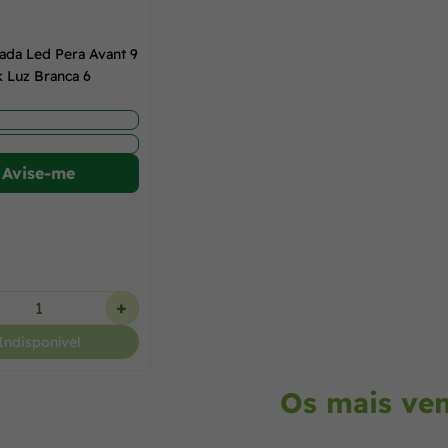
ada Led Pera Avant 9
 Luz Branca 6
s
Avise-me
+
Indisponível
Os mais ve