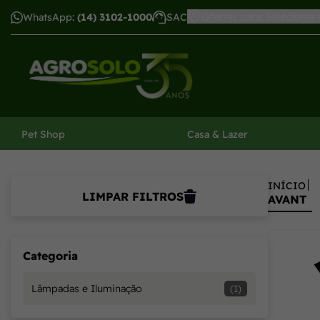
Avant - Agrosolo: Soluções Inovadoras para Agricultura
Ofertas para: Selecionar
WhatsApp:
(14) 3102-1000
SAC
har menu
Pet Shop
Casa & Lazer
INÍCIO
LIMPAR FILTROS
AVANT
Categoria
Lâmpadas e Iluminação
(1)