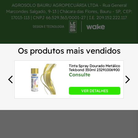
AGROSOLO BAURU AGROPECUÁRIA LTDA - Rua General
Marcondes Salgado, 9-13 | Chácara das Flores, Bauru - SP, CEP:
17013-113 | CNPJ 66.529.363/0001-27 | I.E. 209.152.222.117