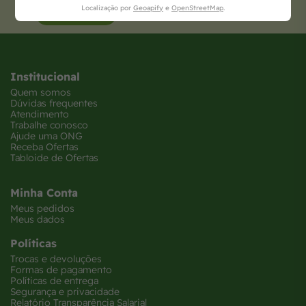
Localização por
Geoapify
e
OpenStreetMap
.
Cadastre-se
para receber nossas ofertas!
Institucional
Quem somos
Dúvidas frequentes
Atendimento
Trabalhe conosco
Ajude uma ONG
Receba Ofertas
Tabloide de Ofertas
Minha Conta
Meus pedidos
Meus dados
Políticas
Trocas e devoluções
Formas de pagamento
Políticas de entrega
Segurança e privacidade
Relatório Transparência Salarial