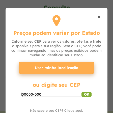
Consulte
×
-
+
Preços podem variar por Estado
Adicionar ao carrinho
Informe seu CEP para ver os valores, ofertas e frete
disponíveis para a sua região. Sem o CEP, você pode
continuar navegando, mas os preços exibidos podem
mudar ao identificar seu Estado.
Usar minha localização
ou digite seu CEP
OK
Não sabe o seu CEP?
Clique aqui.