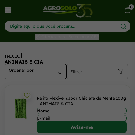
Animais e Cia - Agrosolo: Tudo para o seu pet em um só lug
0
har menu
Ofertas para: Selecionar CEP
INÍCIO
ANIMAIS E CIA
Filtrar
Palito Flexível sabor Chiclete de Menta 100g
- ANIMAIS & CIA
Avise-me