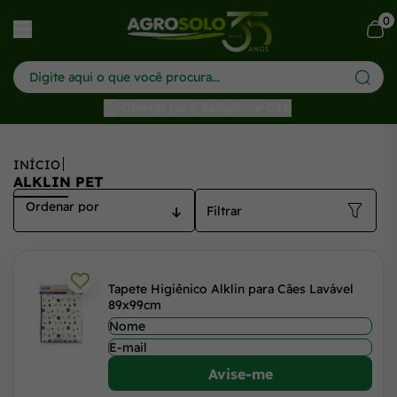
Alklin Pet - Soluções de Limpeza para o seu Pet
0
har menu
Ofertas para: Selecionar CEP
INÍCIO
ALKLIN PET
Filtrar
Tapete Higiênico Alklin para Cães Lavável
89x99cm
Avise-me