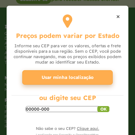
×
Institucional
Quem somos
Preços podem variar por Estado
Dúvidas frequentes
Atendimento
Informe seu CEP para ver os valores, ofertas e frete
Trabalhe conosco
disponíveis para a sua região. Sem o CEP, você pode
Ajude uma ONG
continuar navegando, mas os preços exibidos podem
Receba Ofertas
mudar ao identificar seu Estado.
Tabloide de Ofertas
Usar minha localização
Minha Conta
Meus pedidos
Meus dados
ou digite seu CEP
Políticas
Trocas e devoluções
OK
Formas de pagamento
Políticas de entrega
Segurança e privacidade
Relatório Transparência Salarial
Não sabe o seu CEP?
Clique aqui.
Localização por
Geoapify
e
OpenStreetMap
.