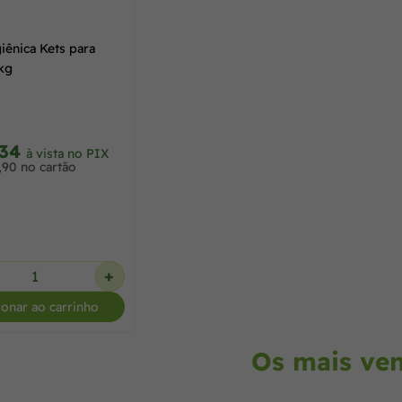
iênica Kets para
kg
,34
à vista no PIX
,90 no cartão
+
ionar ao carrinho
Os mais ve