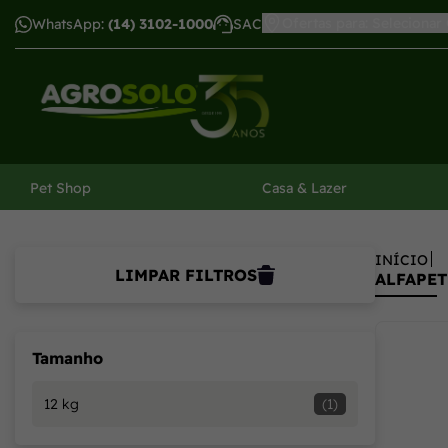
AlfaPet: Produtos de higiene de felinos com tecnologia e c
Ofertas para: Selecionar
WhatsApp:
(14) 3102-1000
SAC
har menu
Pet Shop
Casa & Lazer
INÍCIO
LIMPAR FILTROS
ALFAPET
Tamanho
12 kg
(1)