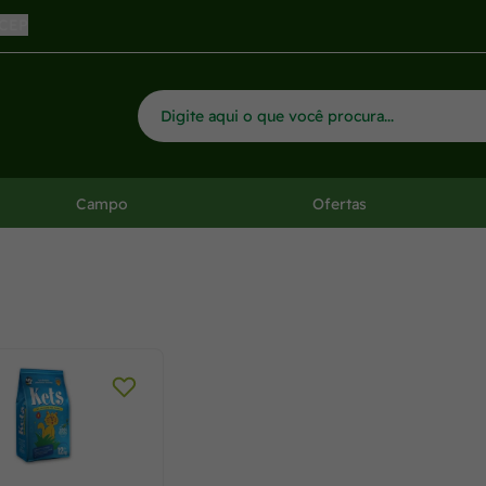
arinho
 CEP
Campo
Ofertas