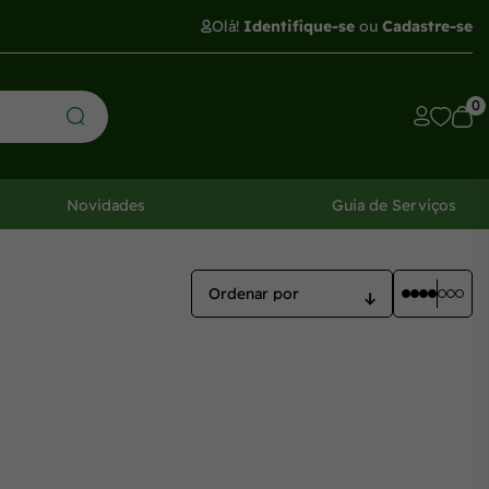
Olá!
Identifique-se
ou
Cadastre-se
0
Novidades
Guia de Serviços