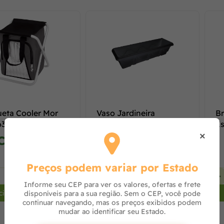
eta Cooler Mor
Vaso Jardineira
Br
630
Nutriplan Tipo Romana
E
×
em Plástico Sem Prato
G
Consulte
Consulte
Preços podem variar por Estado
+
-
+
-
Informe seu CEP para ver os valores, ofertas e frete
cionar ao carrinho
Adicionar ao carrinho
disponíveis para a sua região. Sem o CEP, você pode
continuar navegando, mas os preços exibidos podem
mudar ao identificar seu Estado.