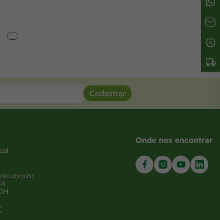
Cadastrar
Onde nos encontrar
ual
olo.com.br
ca
20H
r