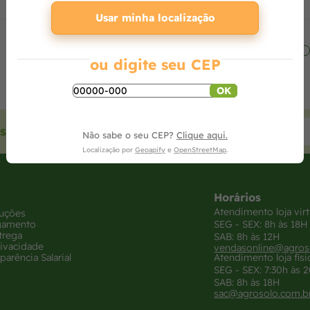
Usar minha localização
ou digite seu CEP
OK
sas ofertas
Não sabe o seu CEP?
Clique aqui.
Localização por
Geoapify
e
OpenStreetMap
.
Horários
Atendimento loja virt
luções
gamento
SEG - SEX: 8h às 18H
trega
SAB: 8h às 12H
rivacidade
vendasonline@agros
parência Salarial
Atendimento loja físi
SEG - SEX: 7:30h às 
SAB: 8h às 18H
sac@agrosolo.com.b