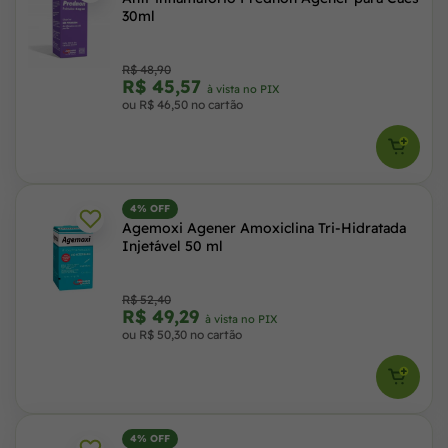
30ml
R$ 48,90
R$ 45,57
à vista no PIX
ou R$ 46,50 no cartão
4% OFF
Agemoxi Agener Amoxiclina Tri-Hidratada
Injetável 50 ml
R$ 52,40
R$ 49,29
à vista no PIX
ou R$ 50,30 no cartão
4% OFF