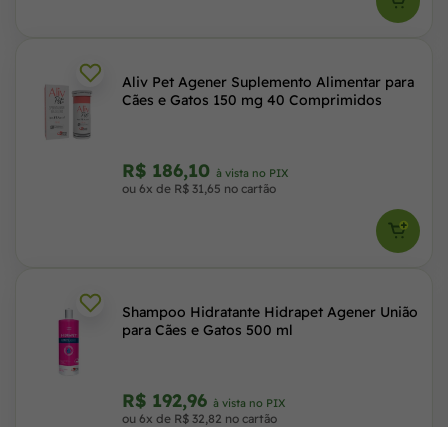
Aliv Pet Agener Suplemento Alimentar para
Cães e Gatos 150 mg 40 Comprimidos
R$ 186,10
à vista no PIX
ou 6x de R$ 31,65 no cartão
Shampoo Hidratante Hidrapet Agener União
para Cães e Gatos 500 ml
R$ 192,96
à vista no PIX
ou 6x de R$ 32,82 no cartão