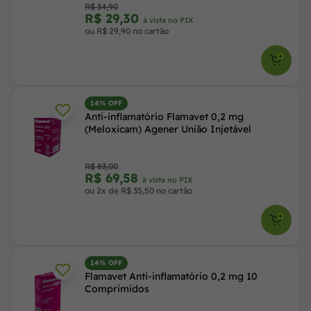
R$ 34,90
R$ 29,30
à vista no PIX
ou R$ 29,90 no cartão
14% OFF
Anti-inflamatório Flamavet 0,2 mg
(Meloxicam) Agener União Injetável
R$ 83,00
R$ 69,58
à vista no PIX
ou 2x de R$ 35,50 no cartão
14% OFF
Flamavet Anti-inflamatório 0,2 mg 10
Comprimidos