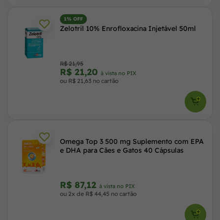
1% OFF
Zelotril 10% Enrofloxacina Injetável 50ml
R$ 21,95
R$ 21,20
à vista no PIX
ou R$ 21,63 no cartão
Omega Top 3 500 mg Suplemento com EPA
e DHA para Cães e Gatos 40 Cápsulas
R$ 87,12
à vista no PIX
ou 2x de R$ 44,45 no cartão