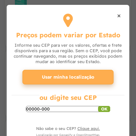
×
R$ 103,59
R$ 93,10
à vista no PIX
ou 3x de R$ 31,67 no cartão
Preços podem variar por Estado
Informe seu CEP para ver os valores, ofertas e frete
disponíveis para a sua região. Sem o CEP, você pode
continuar navegando, mas os preços exibidos podem
7% OFF
mudar ao identificar seu Estado.
Emedron Antivômito para Cães e Gatos 10
Comprimidos - Agener
Usar minha localização
R$ 56,99
R$ 51,84
à vista no PIX
ou R$ 52,90 no cartão
ou digite seu CEP
OK
6% OFF
Não sabe o seu CEP?
Clique aqui.
Antibiótico Ceftrat Agener para Cães - 12
Localização por
Geoapify
e
OpenStreetMap
.