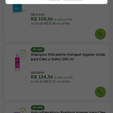
Comprimidos
R$ 171,90
R$ 158,66
à vista no PIX
ou 5x de R$ 32,38 no cartão
5% OFF
Shampoo Hidratante Hidrapet Agener União
para Cães e Gatos 200 ml
R$ 133,90
R$ 124,36
à vista no PIX
ou 4x de R$ 31,72 no cartão
5% OFF
Anti-inflamatório Prednon Agener para Cães