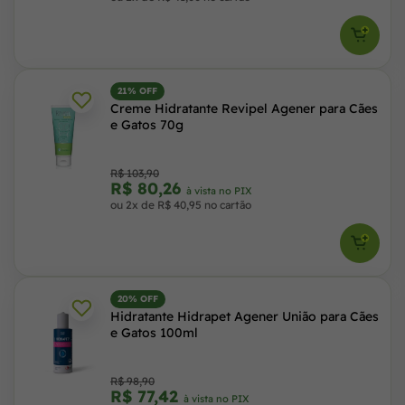
21% OFF
Creme Hidratante Revipel Agener para Cães
e Gatos 70g
R$ 103,90
R$ 80,26
à vista no PIX
ou 2x de R$ 40,95 no cartão
20% OFF
Hidratante Hidrapet Agener União para Cães
e Gatos 100ml
R$ 98,90
R$ 77,42
à vista no PIX