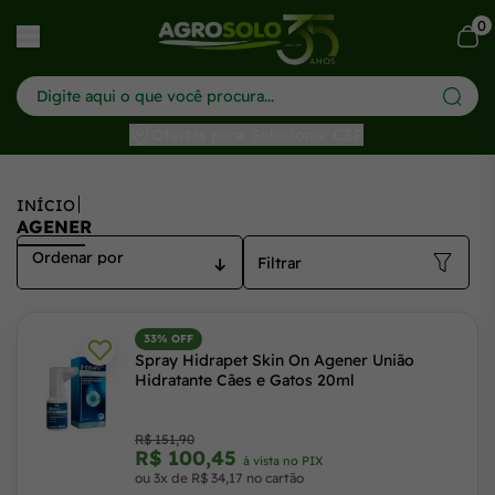
Agener Agrosolo - Soluções Agrícolas de Qualidade
0
har menu
Ofertas para: Selecionar CEP
INÍCIO
AGENER
Filtrar
33% OFF
Spray Hidrapet Skin On Agener União
Hidratante Cães e Gatos 20ml
R$ 151,90
R$ 100,45
à vista no PIX
ou 3x de R$ 34,17 no cartão