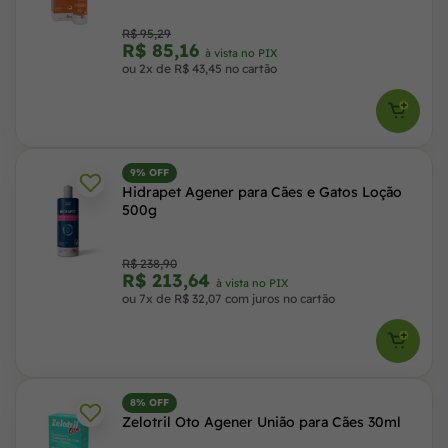
R$ 95,29
R$ 85,16
à vista no PIX
ou 2x de R$ 43,45 no cartão
9% OFF
Hidrapet Agener para Cães e Gatos Loção
500g
R$ 238,90
R$ 213,64
à vista no PIX
ou 7x de R$ 32,07 com juros no cartão
8% OFF
Zelotril Oto Agener União para Cães 30ml