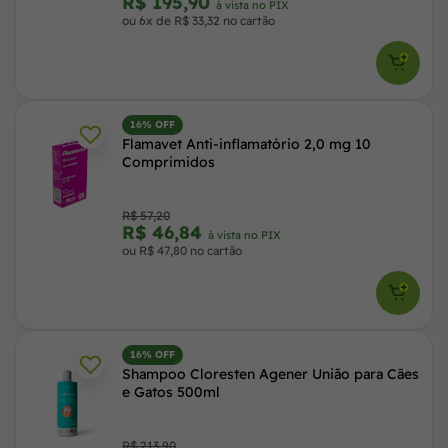
R$ 195,90
à vista no PIX
ou 6x de R$ 33,32 no cartão
16% OFF
Flamavet Anti-inflamatório 2,0 mg 10
Comprimidos
R$ 57,20
R$ 46,84
à vista no PIX
ou R$ 47,80 no cartão
16% OFF
Shampoo Cloresten Agener União para Cães
e Gatos 500ml
R$ 213,90