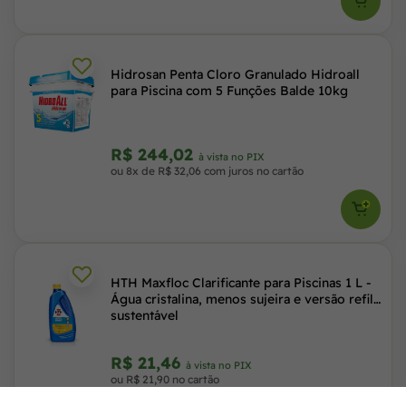
Hidrosan Penta Cloro Granulado Hidroall
para Piscina com 5 Funções Balde 10kg
R$ 244,02
à vista no PIX
ou 8x de R$ 32,06 com juros no cartão
HTH Maxfloc Clarificante para Piscinas 1 L -
Água cristalina, menos sujeira e versão refil
sustentável
R$ 21,46
à vista no PIX
ou R$ 21,90 no cartão