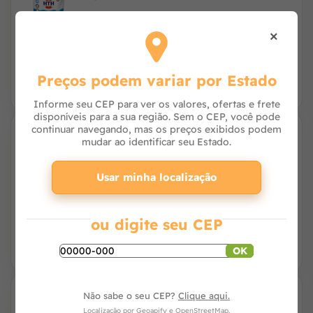
×
R$ 278,81
à vista no PIX
ou 9x de R$ 32,56 com juros no cartão
Preços podem variar por Estado
Informe seu CEP para ver os valores, ofertas e frete
disponíveis para a sua região. Sem o CEP, você pode
continuar navegando, mas os preços exibidos podem
mudar ao identificar seu Estado.
HTH Cloro Desinfetante para Piscina Tripla
Ação Pace Pote 1 kg
Usar minha localização
R$ 55,86
à vista no PIX
ou R$ 57,00 no cartão
ou digite seu CEP
OK
9% OFF
Não sabe o seu CEP?
Clique aqui.
HTH Ultra Clear 1 L - Clarificante e Algicida
Localização por
Geoapify
e
OpenStreetMap
.