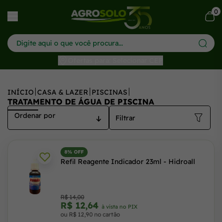
0
har menu
Ofertas para: Selecionar CEP
INÍCIO
CASA & LAZER
PISCINAS
TRATAMENTO DE ÁGUA DE PISCINA
Filtrar
8% OFF
Refil Reagente Indicador 23ml - Hidroall
R$ 14,00
R$ 12,64
à vista no PIX
ou R$ 12,90 no cartão