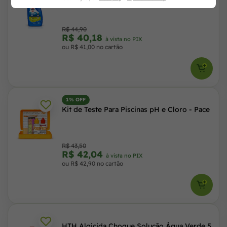
Sem Cobre para Piscinas Cristalinas
R$ 44,90
R$ 40,18
à vista no PIX
ou R$ 41,00 no cartão
1% OFF
Kit de Teste Para Piscinas pH e Cloro - Pace
R$ 43,50
R$ 42,04
à vista no PIX
ou R$ 42,90 no cartão
HTH Algicida Choque Solução Água Verde 5