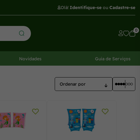
Olá!
Identifique-se
ou
Cadastre-se
0
Novidades
Guia de Serviços