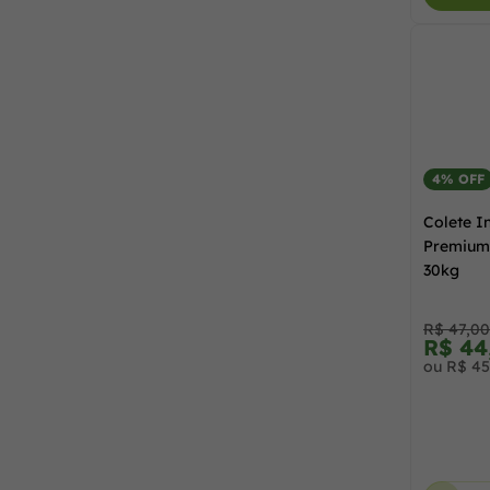
4% OFF
Colete In
Premium
30kg
R$ 47,00
R$ 44
ou R$ 45