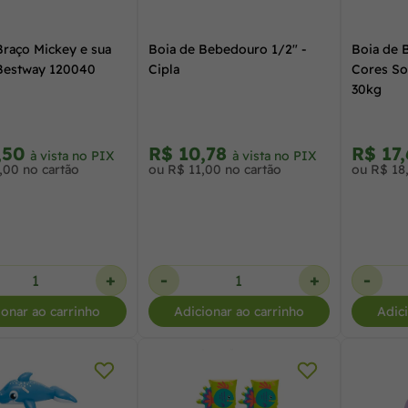
Braço Mickey e sua
Boia de Bebedouro 1/2" -
Boia de B
Bestway 120040
Cipla
Cores So
30kg
,50
R$ 10,78
R$ 17
à vista no PIX
à vista no PIX
,00 no cartão
ou R$ 11,00 no cartão
ou R$ 18
+
-
+
-
ionar ao carrinho
Adicionar ao carrinho
Adic