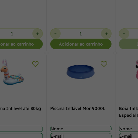
+
-
+
-
ionar ao carrinho
Adicionar ao carrinho
ma Inflável até 80kg
Piscina Inflável Mor 9000L
Boia Infl
Especial 