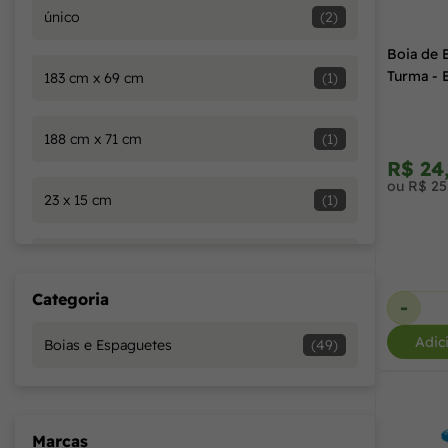
único
(2)
Boia de 
Turma - 
183 cm x 69 cm
(1)
188 cm x 71 cm
(1)
R$ 24
ou R$ 25
23 x 15 cm
(1)
30 kg
(3)
Categoria
-
30 x 15 cm
(1)
Adic
Boias e Espaguetes
(49)
51 cm
(1)
Marcas
60 cm
(1)