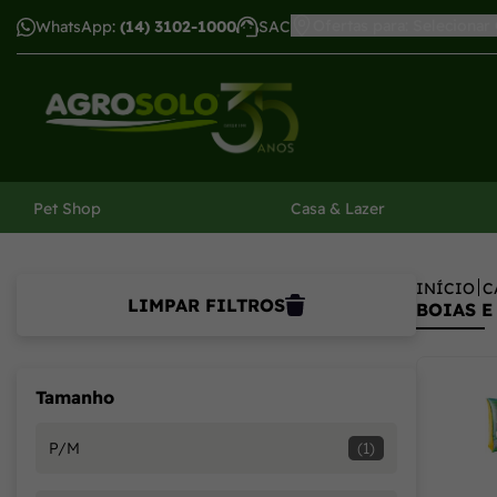
Ofertas para: Selecionar
WhatsApp:
(14) 3102-1000
SAC
har menu
Pet Shop
Casa & Lazer
INÍCIO
C
LIMPAR FILTROS
BOIAS E
Tamanho
P/M
(1)