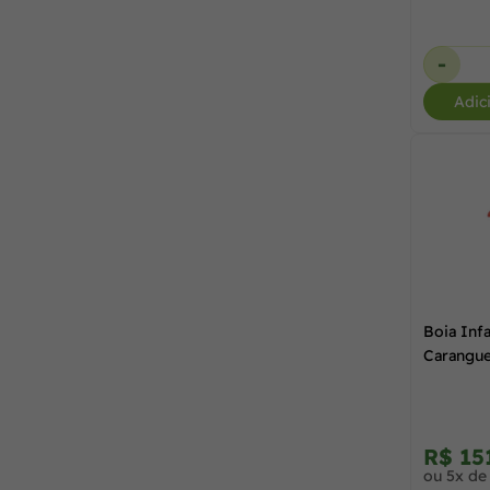
-
Adic
Boia Infa
Carangue
R$ 15
ou 5x de