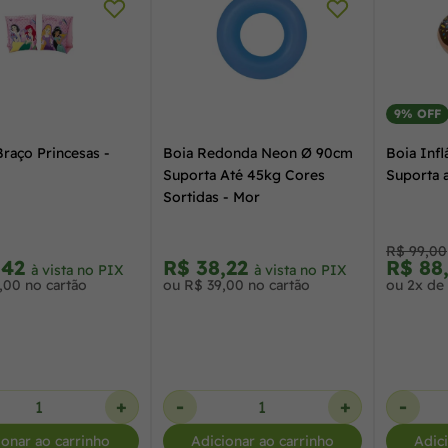
9% OFF
Braço Princesas -
Boia Redonda Neon Ø 90cm
Boia Inf
Suporta Até 45kg Cores
Suporta 
Sortidas - Mor
R$ 99,00
,42
R$ 38,22
R$ 88
à vista no PIX
à vista no PIX
,00 no cartão
ou R$ 39,00 no cartão
ou 2x de
+
-
+
-
ionar ao carrinho
Adicionar ao carrinho
Adic