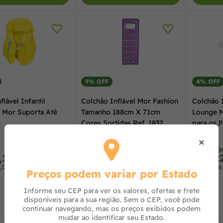
9% OFF
4% OFF
flável Infantil
Colchão Inflável Mor Fashion
Colchão I
 Mor Suporta Até
Tamanho 188cm X 71cm
Lounge M
Cores Sortidas Ref. 1832
para os P
×
R$ 108,00
R$ 130,0
,10
R$ 96,04
R$ 12
à vista no PIX
à vista no PIX
,00 no cartão
ou 3x de R$ 32,67 no cartão
ou 4x de 
Preços podem variar por Estado
Informe seu CEP para ver os valores, ofertas e frete
disponíveis para a sua região. Sem o CEP, você pode
continuar navegando, mas os preços exibidos podem
mudar ao identificar seu Estado.