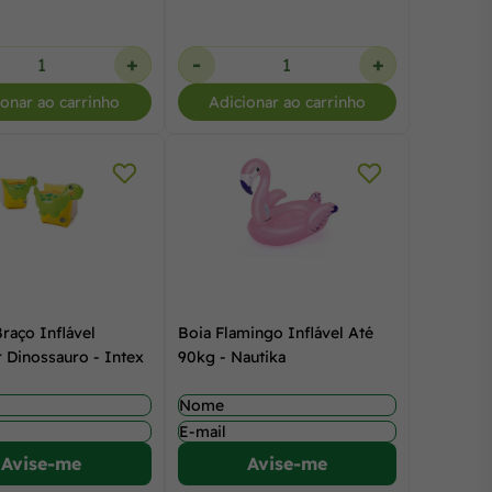
+
-
+
ionar ao carrinho
Adicionar ao carrinho
raço Inflável
Boia Flamingo Inflável Até
r Dinossauro - Intex
90kg - Nautika
Avise-me
Avise-me