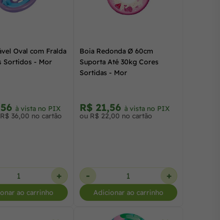
ável Oval com Fralda
Boia Redonda Ø 60cm
s Sortidos - Mor
Suporta Até 30kg Cores
Sortidas - Mor
,56
R$ 21,56
à vista no PIX
à vista no PIX
 R$ 36,00 no cartão
ou R$ 22,00 no cartão
+
-
+
ionar ao carrinho
Adicionar ao carrinho