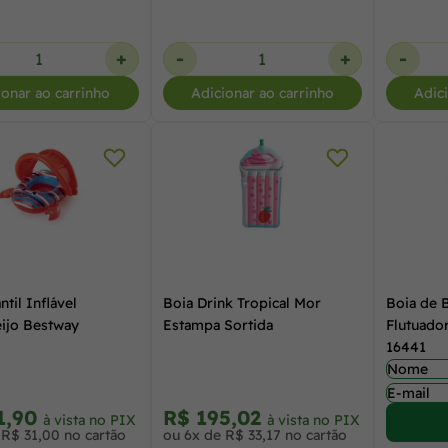
+
-
+
-
ionar ao carrinho
Adicionar ao carrinho
Adic
ntil Inflável
Boia Drink Tropical Mor
Boia de B
ijo Bestway
Estampa Sortida
Flutuado
16441
1,90
R$ 195,02
à vista no PIX
à vista no PIX
 R$ 31,00 no cartão
ou 6x de R$ 33,17 no cartão