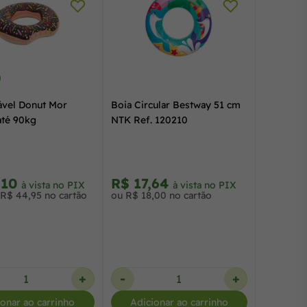
lável Donut Mor
Boia Circular Bestway 51 cm
até 90kg
NTK Ref. 120210
,10
R$ 17,64
à vista no PIX
à vista no PIX
 R$ 44,95 no cartão
ou R$ 18,00 no cartão
+
-
+
ionar ao carrinho
Adicionar ao carrinho