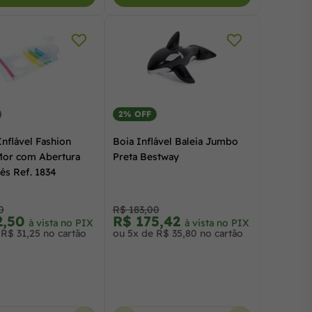
2% OFF
nflável Fashion
Boia Inflável Baleia Jumbo
or com Abertura
Preta Bestway
és Ref. 1834
0
R$ 183,00
2,50
R$ 175,42
à vista no PIX
à vista no PIX
R$ 31,25 no cartão
ou 5x de R$ 35,80 no cartão