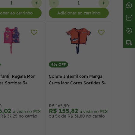
+
-
+
ionar ao carrinho
Adicionar ao carrinho
4% OFF
fantil Regata Mor
Colete Infantil com Manga
s Sortidas 3+
Curta Mor Cores Sortidas 3+
0
R$ 165,90
6,02
R$ 155,82
à vista no PIX
à vista no PIX
R$ 37,25 no cartão
ou 5x de R$ 31,80 no cartão