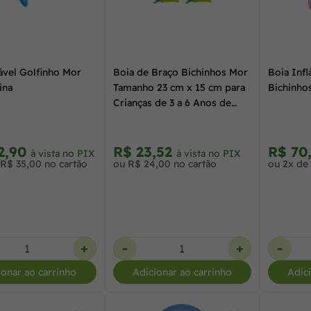
lável Golfinho Mor
Boia de Braço Bichinhos Mor
Boia Infl
ina
Tamanho 23 cm x 15 cm para
Bichinho
Crianças de 3 a 6 Anos de
Idade Ref. 1803
2,90
R$ 23,52
R$ 70
à vista no PIX
à vista no PIX
 R$ 35,00 no cartão
ou R$ 24,00 no cartão
ou 2x de
+
-
+
-
ionar ao carrinho
Adicionar ao carrinho
Adic