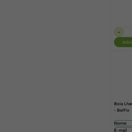
-
Adic
Boia Lha
- BelFix