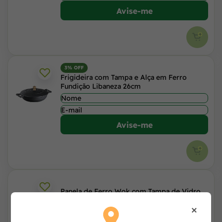
Avise-me
3% OFF
Frigideira com Tampa e Alça em Ferro
Fundição Libaneza 26cm
Avise-me
Panela de Ferro Wok com Tampa de Vidro
Fundição Libaneza 934981
×