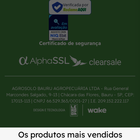
Verificada por
Certificado de segurança
AGROSOLO BAURU AGROPECUÁRIA LTDA - Rua General
Marcondes Salgado, 9-13 | Chácara das Flores, Bauru - SP, CEP:
17013-113 | CNPJ 66.529.363/0001-27 | I.E. 209.152.222.117