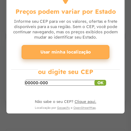
Avise-me
Preços podem variar por Estado
Informe seu CEP para ver os valores, ofertas e frete
disponíveis para a sua região. Sem o CEP, você pode
continuar navegando, mas os preços exibidos podem
mudar ao identificar seu Estado.
4% OFF
Caçarola de Ferro Fundido Com Alça de
Usar minha localização
Madeira e Tampa de Ferro - Fundição
Libaneza
ou digite seu CEP
Avise-me
OK
Não sabe o seu CEP?
Clique aqui.
Localização por
Geoapify
e
OpenStreetMap
.
Os mais vendidos