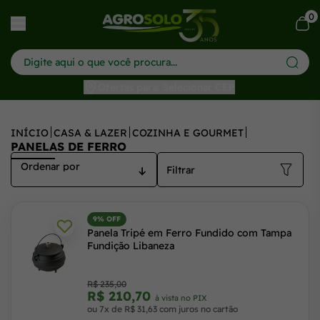
0
har menu
Ofertas para: Selecionar CEP
INÍCIO
CASA & LAZER
COZINHA E GOURMET
PANELAS DE FERRO
Filtrar
9% OFF
Panela Tripé em Ferro Fundido com Tampa
Fundição Libaneza
R$ 235,00
R$ 210,70
à vista no PIX
ou 7x de R$ 31,63 com juros no cartão