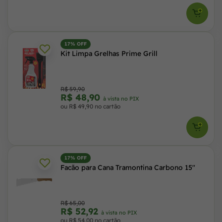
17% OFF
Kit Limpa Grelhas Prime Grill
R$ 59,90
R$ 48,90
à vista no PIX
ou R$ 49,90 no cartão
17% OFF
Facão para Cana Tramontina Carbono 15"
R$ 65,00
R$ 52,92
à vista no PIX
ou R$ 54,00 no cartão