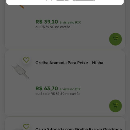
Envernizado
R$ 39,10
à vista no PIX
ou R$ 39,90 no cartão
Grelha Aramada Para Peixe - Ninha
R$ 63,70
à vista no PIX
ou 2x de R$ 32,50 no cartão
Caixa Sifonada com Grelha Branca Quadrada