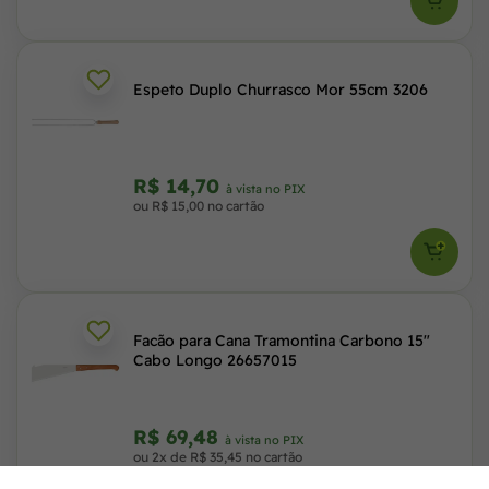
Espeto Duplo Churrasco Mor 55cm 3206
R$ 14,70
à vista no PIX
ou R$ 15,00 no cartão
Facão para Cana Tramontina Carbono 15"
Cabo Longo 26657015
R$ 69,48
à vista no PIX
ou 2x de R$ 35,45 no cartão