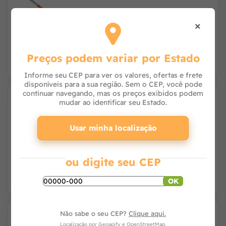
×
R$ 46,94
à vista no PIX
ou R$ 47,90 no cartão
Preços podem variar por Estado
Informe seu CEP para ver os valores, ofertas e frete
disponíveis para a sua região. Sem o CEP, você pode
continuar navegando, mas os preços exibidos podem
mudar ao identificar seu Estado.
Facão para Mato Wenzel Cabo em Madeira
Envernizado
Usar minha localização
R$ 41,16
à vista no PIX
ou R$ 42,00 no cartão
ou digite seu CEP
OK
Não sabe o seu CEP?
Clique aqui.
Facão para Mato Wenzel Cabo em Madeira
Localização por
Geoapify
e
OpenStreetMap
.