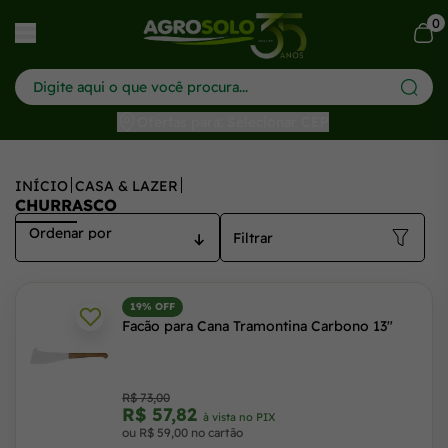
0
har menu
Ofertas para: Selecionar CEP
INÍCIO
CASA & LAZER
CHURRASCO
Filtrar
19% OFF
Facão para Cana Tramontina Carbono 13"
R$ 73,00
R$ 57,82
à vista no PIX
ou R$ 59,00 no cartão