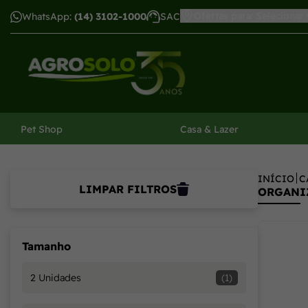
Ofertas para: Selecionar
WhatsApp:
(14) 3102-1000
SAC
har menu
Pet Shop
Casa & Lazer
INÍCIO
C
LIMPAR FILTROS
ORGANI
Tamanho
2 Unidades
(1)