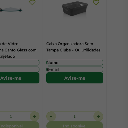
a de Vidro
Caixa Organizadora Sem
na Canto Glass com
Tampa Clube - Ou Utilidades
Injetado
Avise-me
Avise-me
+
-
+
Indisponível
Indisponível