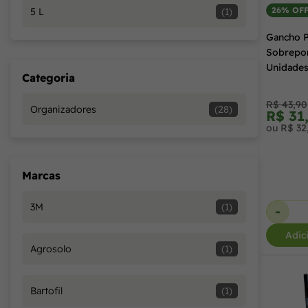
26% OF
5 L
(1)
Gancho 
Sobrepor
Unidade
Categoria
R$ 43,90
Organizadores
(28)
R$ 31
ou R$ 32
Marcas
3M
(1)
-
Adic
Agrosolo
(1)
Bartofil
(1)