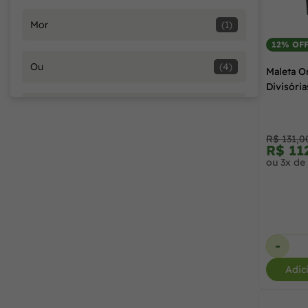
Mor
(1)
12% OF
Ou
(4)
Maleta O
Divisóri
Plasútil
(6)
R$ 131,0
R$ 11
Sanremo
(2)
ou 3x de
Stanley Ferramentas
(2)
Tramontina
(10)
-
Adic