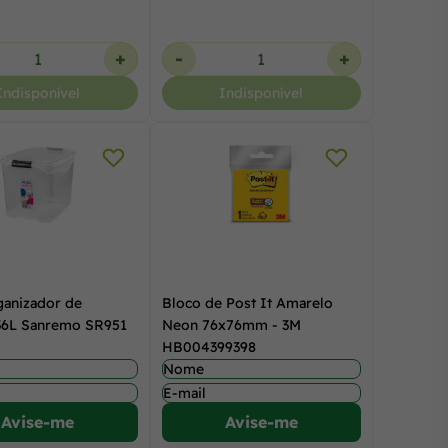
+
-
+
Indisponível
Indisponível
ganizador de
Bloco de Post It Amarelo
 36L Sanremo SR951
Neon 76x76mm - 3M
HB004399398
Avise-me
Avise-me