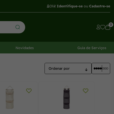
Olá!
Identifique-se
ou
Cadastre-se
0
Novidades
Guia de Serviços