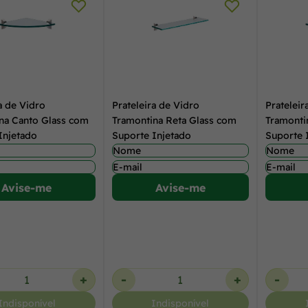
a de Vidro
Prateleira de Vidro
Prateleir
na Canto Glass com
Tramontina Reta Glass com
Tramonti
Injetado
Suporte Injetado
Suporte 
Avise-me
Avise-me
+
-
+
-
Indisponível
Indisponível