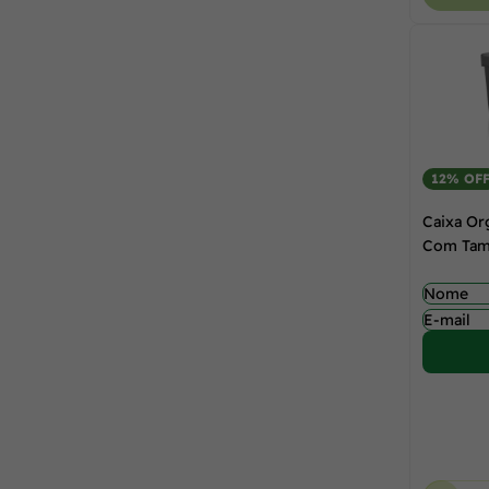
12% OF
Caixa Or
Com Tamp