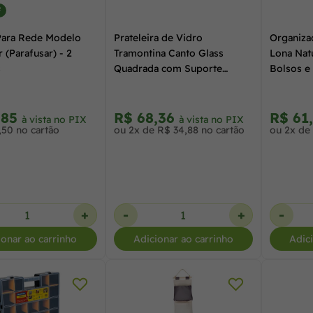
F
Para Rede Modelo
Prateleira de Vidro
Organiza
 (Parafusar) - 2
Tramontina Canto Glass
Lona Nat
s
Quadrada com Suporte
Bolsos e
Injetado
Pendurar
,85
R$ 68,36
R$ 61
à vista no PIX
à vista no PIX
,50 no cartão
ou 2x de R$ 34,88 no cartão
ou 2x de 
+
-
+
-
ionar ao carrinho
Adicionar ao carrinho
Adic