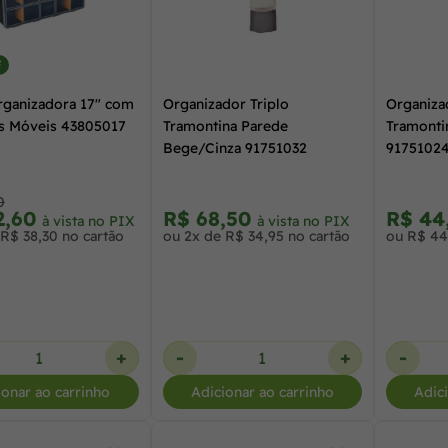
F
rganizadora 17" com
Organizador Triplo
Organiza
as Móveis 43805017
Tramontina Parede
Tramonti
Bege/Cinza 91751032
9175102
0
2,60
R$ 68,50
R$ 44
à vista no PIX
à vista no PIX
 R$ 38,30 no cartão
ou 2x de R$ 34,95 no cartão
ou R$ 44
+
-
+
-
ionar ao carrinho
Adicionar ao carrinho
Adic