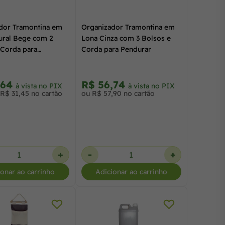
dor Tramontina em
Organizador Tramontina em
ural Bege com 2
Lona Cinza com 3 Bolsos e
 Corda para
Corda para Pendurar
,64
R$ 56,74
à vista no PIX
à vista no PIX
R$ 31,45 no cartão
ou R$ 57,90 no cartão
+
-
+
ionar ao carrinho
Adicionar ao carrinho