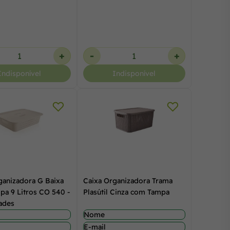
+
-
+
Indisponível
Indisponível
ganizadora G Baixa
Caixa Organizadora Trama
a 9 Litros CO 540 -
Plasútil Cinza com Tampa
dades