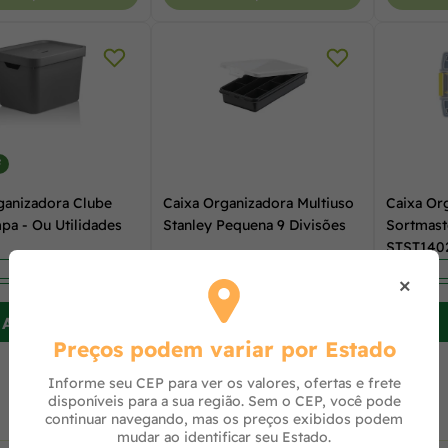
F
ganizadora Clube
Caixa Organizadora Multiuso
Caixa Or
a - Ou Utilidades
Stanley Pequena 9 Divisões
Sortmast
STST1402
×
Avise-me
Avise-me
Preços podem variar por Estado
Informe seu CEP para ver os valores, ofertas e frete
disponíveis para a sua região. Sem o CEP, você pode
continuar navegando, mas os preços exibidos podem
mudar ao identificar seu Estado.