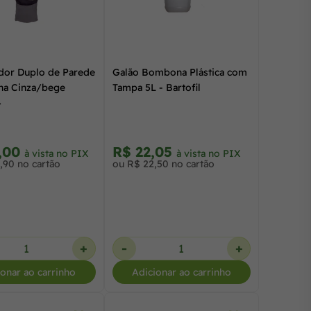
dor Duplo de Parede
Galão Bombona Plástica com
na Cinza/bege
Tampa 5L - Bartofil
4
,00
R$ 22,05
à vista no PIX
à vista no PIX
,90 no cartão
ou R$ 22,50 no cartão
+
-
+
ionar ao carrinho
Adicionar ao carrinho