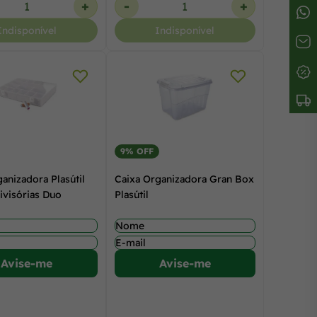
+
-
+
Indisponível
Indisponível
9% OFF
anizadora Plasútil
Caixa Organizadora Gran Box
ivisórias Duo
Plasútil
Avise-me
Avise-me