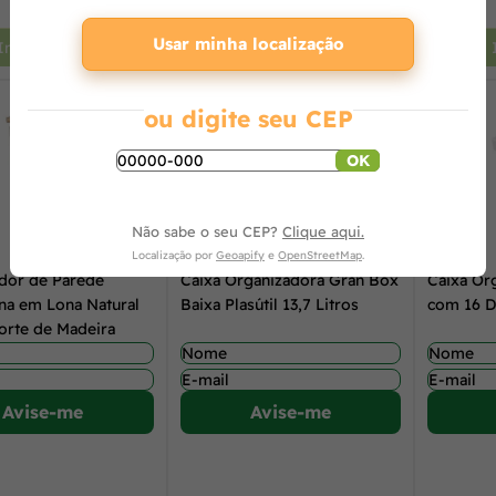
+
-
+
-
Usar minha localização
Indisponível
Indisponível
ou digite seu CEP
OK
Não sabe o seu CEP?
Clique aqui.
Localização por
Geoapify
e
OpenStreetMap
.
dor de Parede
Caixa Organizadora Gran Box
Caixa Org
na em Lona Natural
Baixa Plasútil 13,7 Litros
com 16 D
rte de Madeira
Avise-me
Avise-me