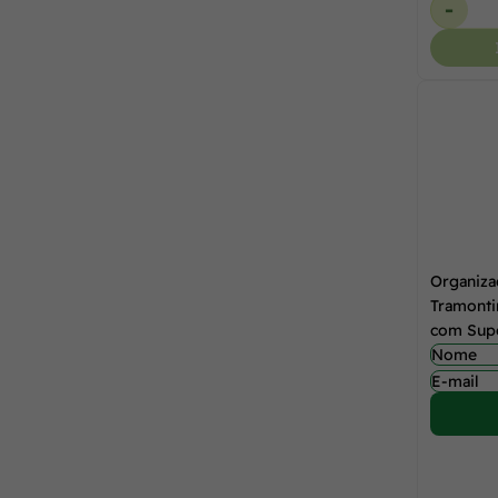
-
Organiza
Tramonti
com Supo