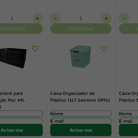
+
-
+
-
Indisponível
Indisponível
brável para
Caixa Organizador de
Caixa Or
ção Mor 49L
Plástico 11LT Sanremo SR911
Plástico
1
Avise-me
Avise-me