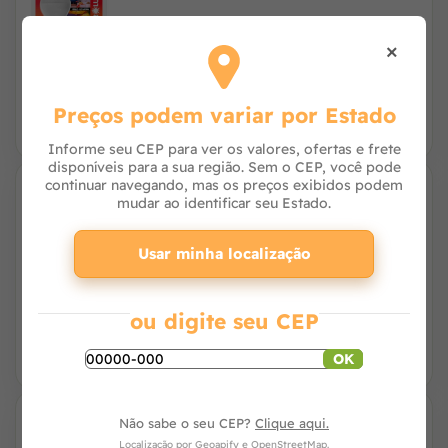
×
R$ 32,80
R$ 31,36
à vista no PIX
ou R$ 32,00 no cartão
Preços podem variar por Estado
Informe seu CEP para ver os valores, ofertas e frete
disponíveis para a sua região. Sem o CEP, você pode
continuar navegando, mas os preços exibidos podem
mudar ao identificar seu Estado.
Refletor Super Led Slim Pro 30W Bivolt
3000K - Ourolux
Usar minha localização
R$ 55,76
à vista no PIX
ou R$ 56,90 no cartão
ou digite seu CEP
OK
Não sabe o seu CEP?
Clique aqui.
Refletor Superled Slim Verde 10W -
Localização por
Geoapify
e
OpenStreetMap
.