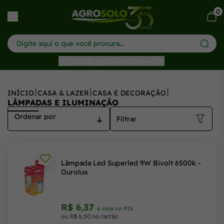
0
har menu
Ofertas para: Selecionar CEP
INÍCIO
CASA & LAZER
CASA E DECORAÇÃO
LÂMPADAS E ILUMINAÇÃO
Filtrar
Lâmpada Led Superled 9W Bivolt 6500k -
Ourolux
R$ 6,37
à vista no PIX
ou R$ 6,50 no cartão