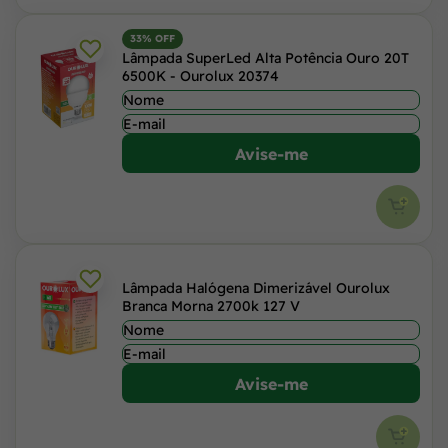
33% OFF
Lâmpada SuperLed Alta Potência Ouro 20T
6500K - Ourolux 20374
Avise-me
Lâmpada Halógena Dimerizável Ourolux
Branca Morna 2700k 127 V
Avise-me