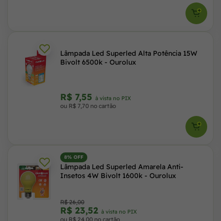
Lâmpada Led Superled Alta Potência 15W
Bivolt 6500k - Ourolux
R$ 7,55
à vista no PIX
ou R$ 7,70 no cartão
8% OFF
Lâmpada Led Superled Amarela Anti-
Insetos 4W Bivolt 1600k - Ourolux
R$ 26,00
R$ 23,52
à vista no PIX
ou R$ 24,00 no cartão