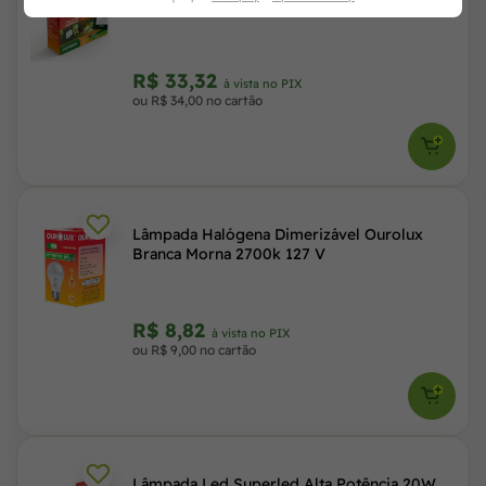
Ourolux
R$ 33,32
à vista no PIX
ou R$ 34,00 no cartão
Lâmpada Halógena Dimerizável Ourolux
Branca Morna 2700k 127 V
R$ 8,82
à vista no PIX
ou R$ 9,00 no cartão
Lâmpada Led Superled Alta Potência 20W