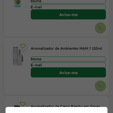
Avise-me
Aromatizador de Ambientes MAM ? 120ml
Avise-me
Aromatizador de Carro Bambu em Spray
60ml