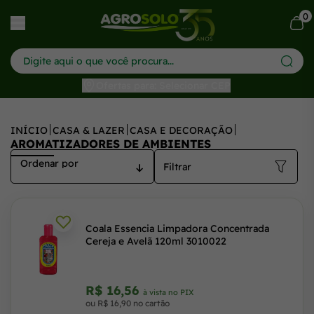
0
har menu
Ofertas para: Selecionar CEP
INÍCIO
CASA & LAZER
CASA E DECORAÇÃO
AROMATIZADORES DE AMBIENTES
Filtrar
Coala Essencia Limpadora Concentrada
Cereja e Avelã 120ml 3010022
R$ 16,56
à vista no PIX
ou R$ 16,90 no cartão