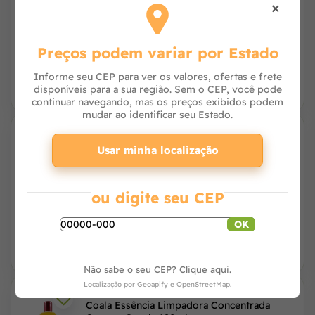
×
Avise-me
Preços podem variar por Estado
Informe seu CEP para ver os valores, ofertas e frete
disponíveis para a sua região. Sem o CEP, você pode
continuar navegando, mas os preços exibidos podem
mudar ao identificar seu Estado.
13% OFF
Odorizante de Ambientes Spray Bambu
Usar minha localização
120ml - Coala
ou digite seu CEP
Avise-me
OK
Não sabe o seu CEP?
Clique aqui.
Localização por
Geoapify
e
OpenStreetMap
.
Coala Essência Limpadora Concentrada