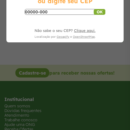
ou digite seu CEP
OK
Não sabe o seu CEP?
Clique aqui.
Localização por
Geoapify
e
OpenStreetMap
.
Cadastre-se
para receber nossas ofertas!
Institucional
Quem somos
Dúvidas frequentes
Atendimento
Trabalhe conosco
Ajude uma ONG
Receba Ofertas