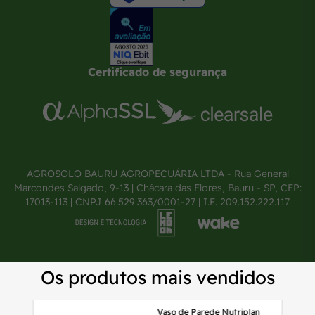
Certificado de segurança
AGROSOLO BAURU AGROPECUÁRIA LTDA - Rua General
Marcondes Salgado, 9-13 | Chácara das Flores, Bauru - SP, CEP:
17013-113 | CNPJ 66.529.363/0001-27 | I.E. 209.152.222.117