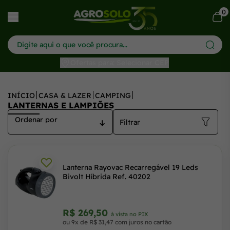
0
har menu
Ofertas para: Selecionar CEP
INÍCIO
CASA & LAZER
CAMPING
LANTERNAS E LAMPIÕES
Filtrar
Lanterna Rayovac Recarregável 19 Leds
Bivolt Híbrida Ref. 40202
R$ 269,50
à vista no PIX
ou 9x de R$ 31,47 com juros no cartão