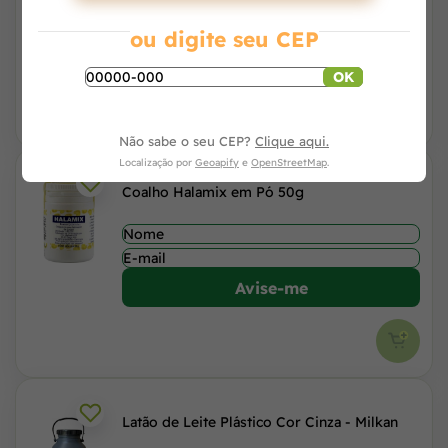
ou digite seu CEP
Avise-me
OK
Não sabe o seu CEP?
Clique aqui.
Localização por
Geoapify
e
OpenStreetMap
.
Coalho Halamix em Pó 50g
Avise-me
Latão de Leite Plástico Cor Cinza - Milkan