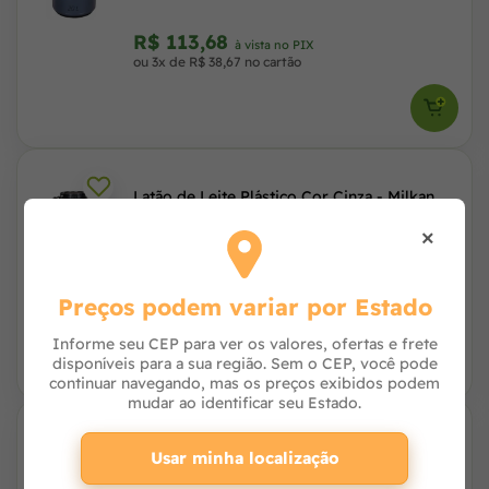
R$ 113,68
à vista no PIX
ou 3x de R$ 38,67 no cartão
Latão de Leite Plástico Cor Cinza - Milkan
×
R$ 246,96
à vista no PIX
Preços podem variar por Estado
ou 8x de R$ 32,44 com juros no cartão
Informe seu CEP para ver os valores, ofertas e frete
disponíveis para a sua região. Sem o CEP, você pode
continuar navegando, mas os preços exibidos podem
mudar ao identificar seu Estado.
Tampa Milkan para Latão de Leite 20 Litros
Usar minha localização