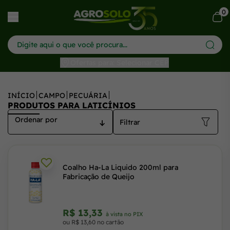
0
har menu
Ofertas para: Selecionar CEP
INÍCIO
CAMPO
PECUÁRIA
PRODUTOS PARA LATICÍNIOS
Filtrar
Coalho Ha-La Liquido 200ml para
Fabricação de Queijo
R$ 13,33
à vista no PIX
ou R$ 13,60 no cartão