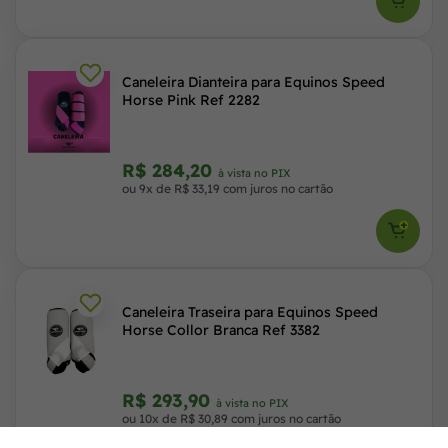
Caneleira Dianteira para Equinos Speed
Horse Pink Ref 2282
R$ 284,20
à vista no PIX
ou 9x de R$ 33,19 com juros no cartão
Caneleira Traseira para Equinos Speed
Horse Collor Branca Ref 3382
R$ 293,90
à vista no PIX
ou 10x de R$ 30,89 com juros no cartão