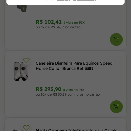
Roxa Ref 3272
R$ 102,41
à vista no PIX
ou 3x de R$ 34,83 no cartão
Caneleira Dianteira Para Equinos Speed
Horse Collor Branca Ref 3381
R$ 293,90
à vista no PIX
ou 10x de R$ 30,89 com juros no cartão
Manta Campeira Inti-Impacto para Cavalo