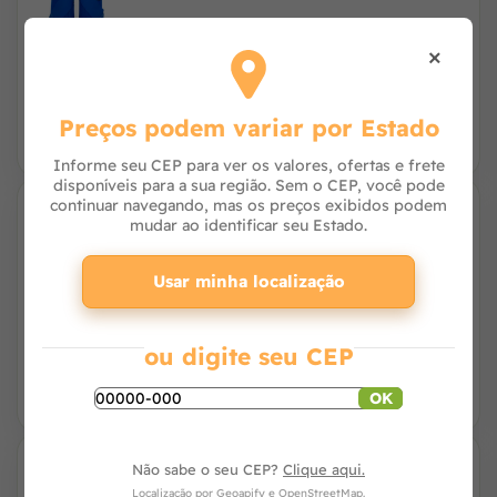
×
R$ 284,20
à vista no PIX
ou 9x de R$ 33,19 com juros no cartão
Preços podem variar por Estado
Informe seu CEP para ver os valores, ofertas e frete
disponíveis para a sua região. Sem o CEP, você pode
continuar navegando, mas os preços exibidos podem
mudar ao identificar seu Estado.
Caneleira Dianteira Para Equinos Speed
Horse Collor Azul Royal Ref 2281
Usar minha localização
R$ 303,80
à vista no PIX
ou 10x de R$ 31,93 com juros no cartão
ou digite seu CEP
OK
Não sabe o seu CEP?
Clique aqui.
Liga de Descanso para Cavalo Speed Horse
Localização por
Geoapify
e
OpenStreetMap
.