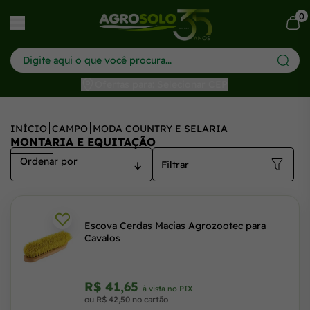
0
har menu
Ofertas para: Selecionar CEP
INÍCIO
CAMPO
MODA COUNTRY E SELARIA
MONTARIA E EQUITAÇÃO
Filtrar
Escova Cerdas Macias Agrozootec para
Cavalos
R$ 41,65
à vista no PIX
ou R$ 42,50 no cartão