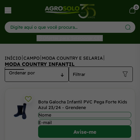
0
har menu
Ofertas para: Selecionar CEP
INÍCIO
CAMPO
MODA COUNTRY E SELARIA
MODA COUNTRY INFANTIL
Filtrar
Bota Galocha Infantil PVC Pega Forte Kids
Azul 23/24 - Grendene
Avise-me