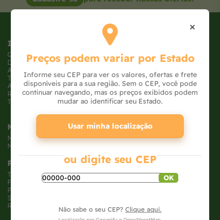
×
Institucional
Quem somos
Preços podem variar por Estado
Dúvidas frequentes
Atendimento
Informe seu CEP para ver os valores, ofertas e frete
Trabalhe conosco
disponíveis para a sua região. Sem o CEP, você pode
Ajude uma ONG
continuar navegando, mas os preços exibidos podem
Receba Ofertas
mudar ao identificar seu Estado.
Tabloide de Ofertas
Usar minha localização
Minha Conta
Meus pedidos
Meus dados
ou digite seu CEP
Políticas
Trocas e devoluções
OK
Formas de pagamento
Políticas de entrega
Segurança e privacidade
Relatório Transparência Salarial
Não sabe o seu CEP?
Clique aqui.
Localização por
Geoapify
e
OpenStreetMap
.