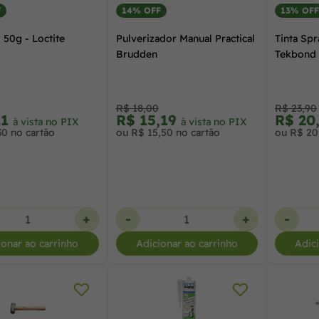
F
14% OFF
13% OFF
 50g - Loctite
Pulverizador Manual Practical
Tinta Spr
Brudden
Tekbond
R$ 18,00
R$ 23,90
11
R$ 15,19
R$ 20
à vista no PIX
à vista no PIX
30 no cartão
ou R$ 15,50 no cartão
ou R$ 20
+
-
+
-
ionar ao carrinho
Adicionar ao carrinho
Adic