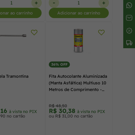
+
-
+
ionar ao carrinho
Adicionar ao carrinho
36% OFF
ela Tramontina
Fita Autocolante Aluminizada
(Manta Asfáltica) Multiuso 10
Metros de Comprimento -
Kimanta
R$ 48,50
,16
R$ 30,38
à vista no PIX
à vista no PIX
,90 no cartão
ou R$ 31,00 no cartão