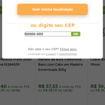
+
-
+
-
Usar minha localização
ionar ao carrinho
Adicionar ao carrinho
Adic
ou digite seu CEP
OK
Não sabe o seu CEP?
Clique aqui.
Localização por
Geoapify
e
OpenStreetMap
.
Metálico Preto 20cm
Martelo de Bola Tramontina
Chave Bi
na 91284009
Basic com Cabo em Madeira
19mm
Envernizada 300g
,40
R$ 57,33
R$ 36
à vista no PIX
à vista no PIX
,90 no cartão
ou R$ 58,50 no cartão
ou R$ 36