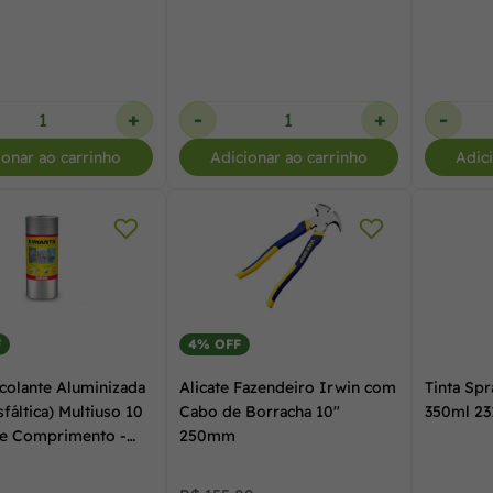
+
-
+
-
ionar ao carrinho
Adicionar ao carrinho
Adic
F
4% OFF
ocolante Aluminizada
Alicate Fazendeiro Irwin com
Tinta Sp
fáltica) Multiuso 10
Cabo de Borracha 10"
350ml 2
de Comprimento -
250mm