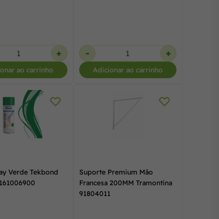
+
-
+
ionar ao carrinho
Adicionar ao carrinho
ray Verde Tekbond
Suporte Premium Mão
3161006900
Francesa 200MM Tramontina
91804011