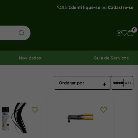
Olá!
Identifique-se
ou
Cadastre-se
0
Novidades
Guia de Serviços