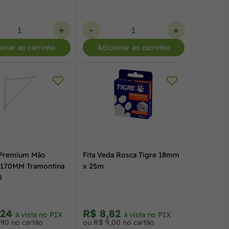
+
-
+
ionar ao carrinho
Adicionar ao carrinho
 Premium Mão
Fita Veda Rosca Tigre 18mm
 170MM Tramontina
x 25m
0
,24
R$ 8,82
à vista no PIX
à vista no PIX
,90 no cartão
ou R$ 9,00 no cartão