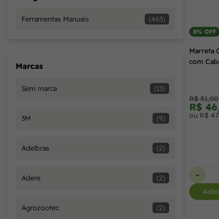
Ferramentas Manuais
(463)
12 Unidades
(1)
8% OFF
Marreta 
300 ml
(4)
com Cab
Marcas
0,5 kg
(1)
Sem marca
(13)
R$ 51,00
R$ 46
ou R$ 47
1 L
(1)
3M
(9)
1 Unidade
(1)
Adelbras
(2)
-
1,0 kg
(2)
Adere
(2)
Adic
1,00 m
(1)
Agrozootec
(2)