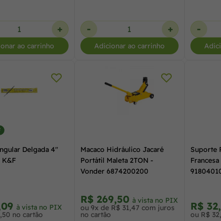
+
-
+
-
ionar ao carrinho
Adicionar ao carrinho
Adic
F
angular Delgada 4"
Macaco Hidráulico Jacaré
Suporte
 K&F
Portátil Maleta 2TON -
Francesa
Vonder 6874200200
9180401
R$ 269,50
à vista no PIX
,09
R$ 32
à vista no PIX
ou 9x de R$ 31,47 com juros
,50 no cartão
no cartão
ou R$ 32