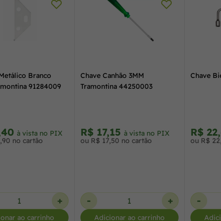
Metálico Branco
Chave Canhão 3MM
Chave Bi
amontina 91284009
Tramontina 44250003
,40
R$ 17,15
R$ 22
à vista no PIX
à vista no PIX
,90 no cartão
ou R$ 17,50 no cartão
ou R$ 22
+
-
+
-
ionar ao carrinho
Adicionar ao carrinho
Adic