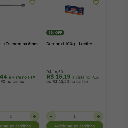
6% OFF
ela Tramontina 8mm
Durepoxi 100g - Loctite
R$ 16,50
,44
R$ 15,19
à vista no PIX
à vista no PIX
,90 no cartão
ou R$ 15,50 no cartão
+
-
+
ionar ao carrinho
Adicionar ao carrinho