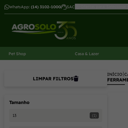
Ofertas para: Selecionar
WhatsApp:
(14) 3102-1000
SAC
har menu
Pet Shop
Casa & Lazer
INÍCIO
C
LIMPAR FILTROS
FERRAM
Tamanho
13
(1)