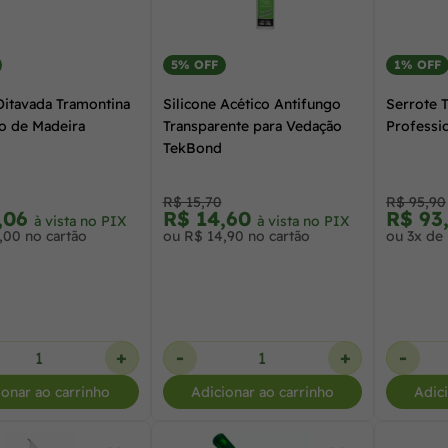
5% OFF
1% OFF
Oitavada Tramontina
Silicone Acético Antifungo
Serrote 
o de Madeira
Transparente para Vedação
Professi
TekBond
R$ 15,70
R$ 95,90
,06
R$ 14,60
R$ 93
à vista no PIX
à vista no PIX
,00 no cartão
ou R$ 14,90 no cartão
ou 3x de 
+
-
+
-
ionar ao carrinho
Adicionar ao carrinho
Adic