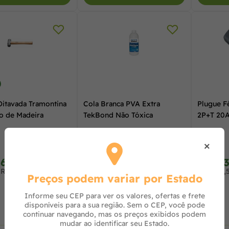
Oitavada Tramontina
Cola Branca PVA Extra
Plugue F
o de Madeira
TekBond Não Tóxica
2P+T 20A
×
,64
R$ 18,23
R$ 9,
à vista no PIX
à vista no PIX
 R$ 31,45 no cartão
ou R$ 18,60 no cartão
ou R$ 9,
Preços podem variar por Estado
Informe seu CEP para ver os valores, ofertas e frete
disponíveis para a sua região. Sem o CEP, você pode
continuar navegando, mas os preços exibidos podem
mudar ao identificar seu Estado.