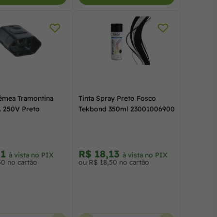
êmea Tramontina
Tinta Spray Preto Fosco
 250V Preto
Tekbond 350ml 23001006900
31
R$ 18,13
à vista no PIX
à vista no PIX
50 no cartão
ou R$ 18,50 no cartão