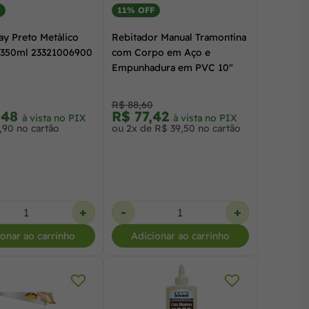
11% OFF
ay Preto Metálico
Rebitador Manual Tramontina
 350ml 23321006900
com Corpo em Aço e
Empunhadura em PVC 10"
R$ 88,60
,48
R$ 77,42
à vista no PIX
à vista no PIX
,90 no cartão
ou 2x de R$ 39,50 no cartão
+
-
+
ionar ao carrinho
Adicionar ao carrinho