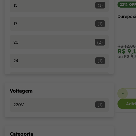
22% OF
15
(1)
Durepoxi
17
(1)
20
(2)
R$ 12,00
R$ 9,
ou R$ 9,
24
(1)
30
(1)
Voltagem
-
35
(1)
Adic
220V
(1)
40
(1)
Categoria
45
(1)