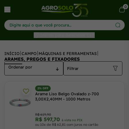
0
har menu
Ofertas para: Selecionar CEP
INÍCIO
CAMPO
MÁQUINAS E FERRAMENTAS
ARAMES, PREGOS E FIXADORES
Filtrar
2% OFF
Arame Liso Belgo Ovalado z-700
3,00X2,40MM - 1000 Metros
R$ 619,90
R$ 597,70
à vista no PIX
ou 10x de R$ 62,81 com juros no cartão