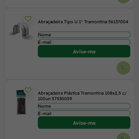
Abraçadeira Tipo U 1" Tramontina 56137004
Avise-me
Abraçadeira Plástica Tramontina 108x2,5 c/
100un 57530059
Avise-me