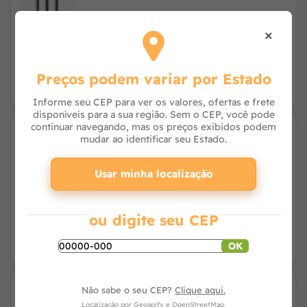
×
R$ 18,90
R$ 17,15
à vista no PIX
ou R$ 17,50 no cartão
Preços podem variar por Estado
Informe seu CEP para ver os valores, ofertas e frete
disponíveis para a sua região. Sem o CEP, você pode
continuar navegando, mas os preços exibidos podem
mudar ao identificar seu Estado.
Prego com Cabeça 15x21 1KG -
Arcelormittal
Usar minha localização
R$ 22,93
à vista no PIX
ou R$ 23,40 no cartão
ou digite seu CEP
OK
Não sabe o seu CEP?
Clique aqui.
Prego com Cabeça 17x27 1KG -
Localização por
Geoapify
e
OpenStreetMap
.