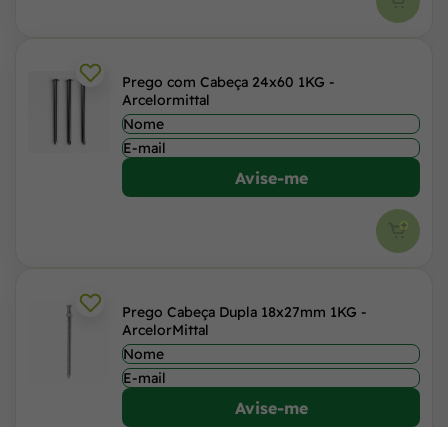
Prego com Cabeça 24x60 1KG -
Arcelormittal
Avise-me
Prego Cabeça Dupla 18x27mm 1KG -
ArcelorMittal
Avise-me