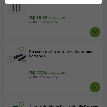
Arcelormittal
R$ 18,62
à vista no PIX
ou R$ 19,00 no cartão
Pendente de Arame para Mecânico com
Garra 5MT
R$ 27,24
à vista no PIX
ou R$ 27,80 no cartão
Abraçadeira Nylon Tramontina 15x3cm com