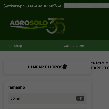
Ofertas para: Selecionar
WhatsApp:
(14) 3102-1000
SAC
har menu
Pet Shop
Casa & Lazer
INÍCIO
C
LIMPAR FILTROS
EXPECT
Tamanho
50 ml
(1)