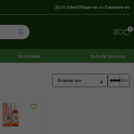
Olá!
Identifique-se
ou
Cadastre-se
0
Novidades
Guia de Serviços