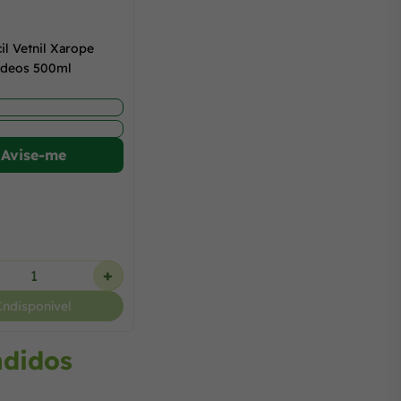
l Vetnil Xarope
ídeos 500ml
Avise-me
+
Indisponível
ndidos