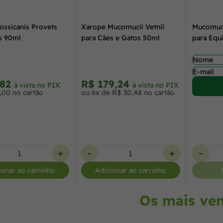
ossicanis Provets
Xarope Mucomucil Vetnil
Mucomuci
s 90ml
para Cães e Gatos 50ml
para Equ
,82
R$ 179,24
à vista no PIX
à vista no PIX
,00 no cartão
ou 6x de R$ 30,48 no cartão
+
-
+
-
ionar ao carrinho
Adicionar ao carrinho
Os mais ve