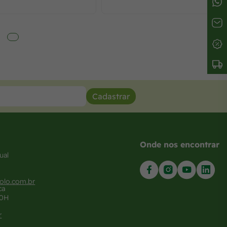
Cadastrar
Onde nos encontrar
ual
olo.com.br
ca
20H
r