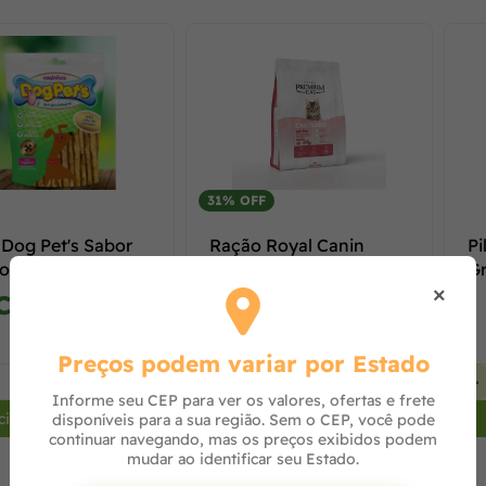
31% OFF
 Dog Pet's Sabor
Ração Royal Canin
Pi
o 500g
Premium Cat Gatos
Gr
×
Castrados 1,0 kg
Consulte
Consulte
Preços podem variar por Estado
+
-
+
-
Informe seu CEP para ver os valores, ofertas e frete
cionar ao carrinho
Adicionar ao carrinho
disponíveis para a sua região. Sem o CEP, você pode
continuar navegando, mas os preços exibidos podem
mudar ao identificar seu Estado.