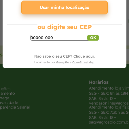
Usar minha localização
ou digite seu CEP
OK
sas ofertas
Não sabe o seu CEP?
Clique aqui.
Localização por
Geoapify
e
OpenStreetMap
.
Horários
Atendimento loja virt
luções
gamento
SEG - SEX: 8h às 18H
trega
SAB: 8h às 12H
rivacidade
vendasonline@agros
parência Salarial
Atendimento loja físi
SEG - SEX: 7:30h às 
SAB: 8h às 18H
sac@agrosolo.com.b