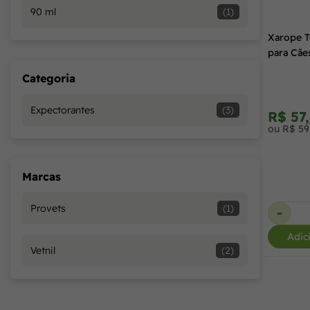
90 ml
(1)
Xarope T
para Cãe
Categoria
Expectorantes
(3)
R$ 57
ou R$ 59
Marcas
Provets
(1)
-
Adic
Vetnil
(2)