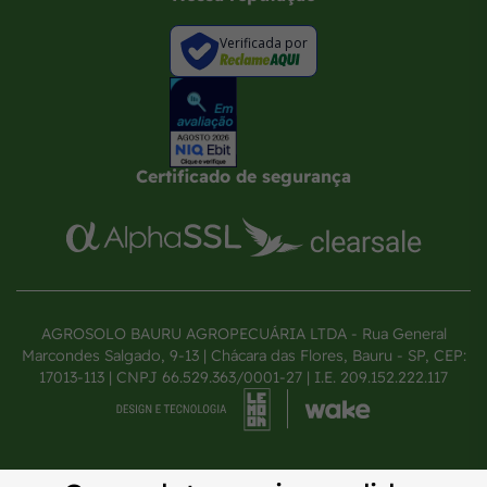
Verificada por
Certificado de segurança
AGROSOLO BAURU AGROPECUÁRIA LTDA - Rua General
Marcondes Salgado, 9-13 | Chácara das Flores, Bauru - SP, CEP:
17013-113 | CNPJ 66.529.363/0001-27 | I.E. 209.152.222.117