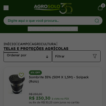
0
har menu
Ofertas para: Selecionar CEP
INÍCIO
CAMPO
AGRICULTURA
TELAS E PROTEÇÕES AGRÍCOLAS
Filtrar
6% OFF
Sombrite 35% (50M X 1,5M) - Solpack
(Rolo)
R$ 250,00
R$ 230,30
à vista no PIX
ou 8x de R$ 30,25 com juros no cartão