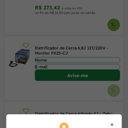
R$ 273,42
à vista no PIX
ou 9x de R$ 31,93 com juros no cartão
Eletrificador de Cerca 6,8J 127/220V -
Monitor FK25-CJ
Avise-me
Eletrificador de Cerca Hibrido 5J - Zebu
ZB5000
×