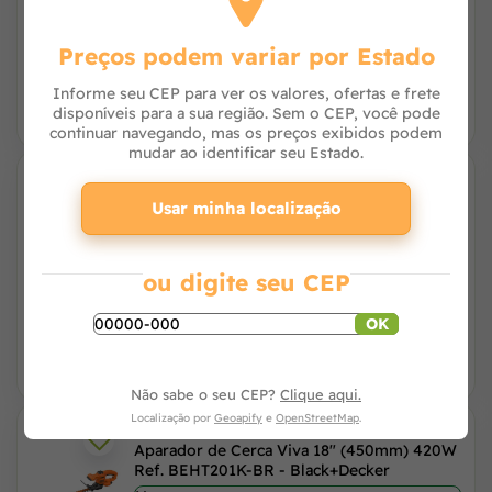
Avise-me
Preços podem variar por Estado
Informe seu CEP para ver os valores, ofertas e frete
disponíveis para a sua região. Sem o CEP, você pode
continuar navegando, mas os preços exibidos podem
mudar ao identificar seu Estado.
Eletrificador de Cerca Zebu SR 35KM 220V
Usar minha localização
ou digite seu CEP
Avise-me
OK
Não sabe o seu CEP?
Clique aqui.
Localização por
Geoapify
e
OpenStreetMap
.
Aparador de Cerca Viva 18" (450mm) 420W
Ref. BEHT201K-BR - Black+Decker