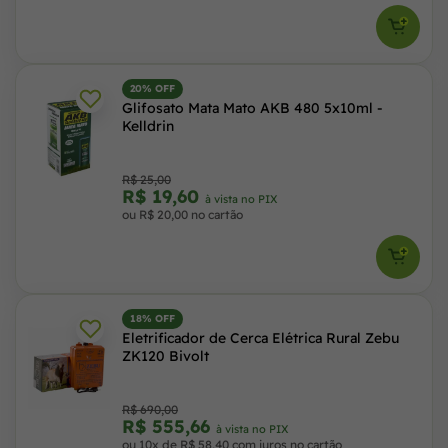
20% OFF
Glifosato Mata Mato AKB 480 5x10ml -
Kelldrin
R$ 25,00
R$ 19,60
à vista no PIX
ou R$ 20,00 no cartão
18% OFF
Eletrificador de Cerca Elétrica Rural Zebu
ZK120 Bivolt
R$ 690,00
R$ 555,66
à vista no PIX
ou 10x de R$ 58,40 com juros no cartão