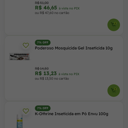
R$ 51,00
R$ 46,65
à vista no PIX
ou R$ 47,60 no cartão
7% OFF
Poderoso Mosquicida Gel Inseticida 10g
R$ 14,50
R$ 13,23
à vista no PIX
ou R$ 13,50 no cartão
7% OFF
K-Othrine Inseticida em Pó Envu 100g