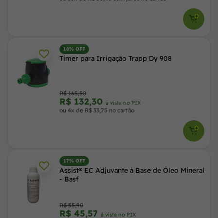
18% OFF
Timer para Irrigação Trapp Dy 908
R$ 165,50
R$ 132,30
à vista no PIX
ou 4x de R$ 33,75 no cartão
17% OFF
Assist® EC Adjuvante à Base de Óleo Mineral
- Basf
R$ 55,90
R$ 45,57
à vista no PIX