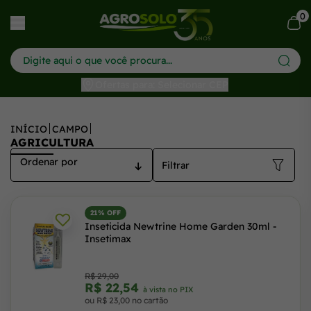
0
har menu
Ofertas para: Selecionar CEP
INÍCIO
CAMPO
AGRICULTURA
Filtrar
21% OFF
Inseticida Newtrine Home Garden 30ml -
Insetimax
R$ 29,00
R$ 22,54
à vista no PIX
ou R$ 23,00 no cartão