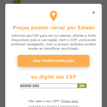
×
R$ 72,90
R$ 68,50
à vista no PIX
ou 2x de R$ 34,95 no cartão
Preços podem variar por Estado
Informe seu CEP para ver os valores, ofertas e frete
disponíveis para a sua região. Sem o CEP, você pode
continuar navegando, mas os preços exibidos podem
4% OFF
mudar ao identificar seu Estado.
Pulverizador Guarany de Compressão
Prévia PCP 1,25 Litros
Usar minha localização
R$ 94,50
R$ 89,18
à vista no PIX
ou 3x de R$ 30,33 no cartão
ou digite seu CEP
OK
3% OFF
Não sabe o seu CEP?
Clique aqui.
Inseticida Poderoso 25CE 1L - Kelldrin
Localização por
Geoapify
e
OpenStreetMap
.