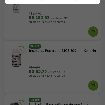
R$ 189,90
R$ 180,32
à vista no PIX
ou 6x de R$ 30,67 no cartão
2% OFF
Inseticida Poderoso 25CE 300ml - Kelldrin
R$ 89,00
R$ 85,75
à vista no PIX
ou 2x de R$ 43,75 no cartão
1% OFF
Fio Fusível Eletroplástico de Aço Inox