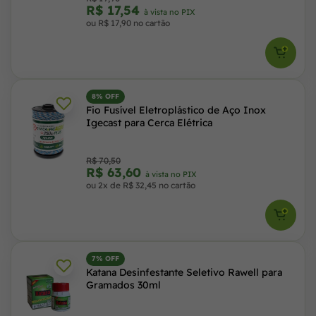
R$ 17,54
à vista no PIX
ou R$ 17,90 no cartão
8% OFF
Fio Fusível Eletroplástico de Aço Inox
Igecast para Cerca Elétrica
R$ 70,50
R$ 63,60
à vista no PIX
ou 2x de R$ 32,45 no cartão
7% OFF
Katana Desinfestante Seletivo Rawell para
Gramados 30ml