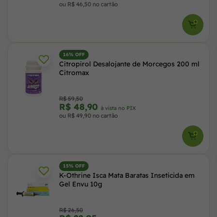
ou R$ 46,50 no cartão
16% OFF
Citropirol Desalojante de Morcegos 200 ml
Citromax
R$ 59,50
R$ 48,90
à vista no PIX
ou R$ 49,90 no cartão
15% OFF
K-Othrine Isca Mata Baratas Inseticida em
Gel Envu 10g
R$ 26,50