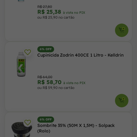
R$ 27,80
R$ 25,38
à vista no PIX
ou R$ 25,90 no cartão
6% OFF
Cupinicida Zodrin 400CE 1 Litro - Kelldrin
R$ 64,00
R$ 58,70
à vista no PIX
ou R$ 59,90 no cartão
6% OFF
Sombrite 35% (50M X 1,5M) - Solpack
(Rolo)