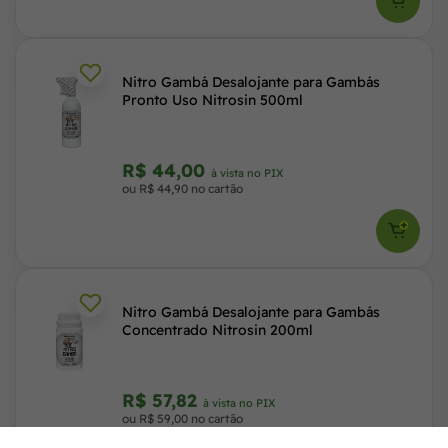
Nitro Gambá Desalojante para Gambás
Pronto Uso Nitrosin 500ml
R$ 44,00
à vista no PIX
ou R$ 44,90 no cartão
Nitro Gambá Desalojante para Gambás
Concentrado Nitrosin 200ml
R$ 57,82
à vista no PIX
ou R$ 59,00 no cartão